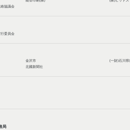
能登印刷(株)
(株)ビット
連絡協議会
実行委員会
金沢市
(一財)石川
北國新聞社
」
）
務局