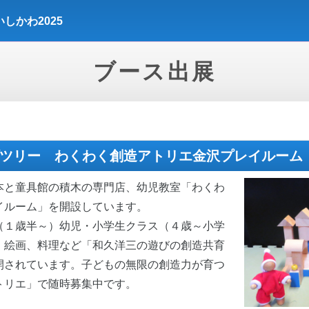
しかわ2025
ブース出展
ツリー わくわく創造アトリエ金沢プレイルーム
本と童具館の積木の専門店、幼児教室「わくわ
イルーム」を開設しています。
１歳半～）幼児・小学生クラス（４歳～小学
、絵画、料理など「和久洋三の遊びの創造共育
開されています。子どもの無限の創造力が育つ
トリエ」で随時募集中です。