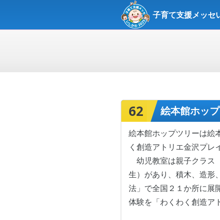
子育て支援メッセい
62
絵本館ホップ
絵本館ホップツリーは絵
く創造アトリエ金沢プレ
幼児教室は親子クラス（
生）があり、積木、造形
法」で全国２１か所に展
体験を「わくわく創造ア