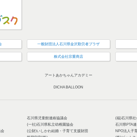
会
一般財団法人石川県金沢勤労者プラザ
株式会社宗重商店
アートあかちゃんアカデミー
DICHA BALLOON
石川県児童館連絡協議会
(福)石川県
(一社)石川県私立幼稚園協会
石川県PTA
議会
(公財)いしかわ結婚・子育て支援財団
NPO法人子