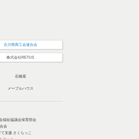
石川県商工会連合会
株式会社RETUS
石橋屋
メープルハウス
社会福祉協議会保育部会
連合会
育て支援 さくらっこ