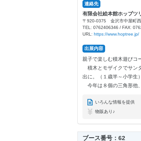
連絡先
有限会社絵本館ホップツ
〒920-0375 金沢市中屋町西
TEL: 0762406346 / FAX: 07
URL:
https://www.hoptree.jp/
出展内容
親子で楽しむ積木遊びコ
積木とモザイクでサンタさ
出に。（１歳半～小学生
今年は８個の三角形他、
いろんな情報を提供
物販あり♪
ブース番号：62