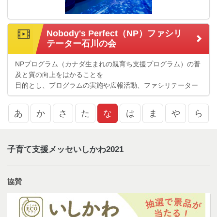
Nobody's Perfect（NP）ファシリ
テーター石川の会
NPプログラム（カナダ生まれの親育ち支援プログラム）の普
及と質の向上をはかることを
目的とし、プログラムの実施や広報活動、ファシリテーター
同士で情報交換会や研修会を
実施しています。
あ
か
さ
た
な
は
ま
や
ら
子育て支援メッセいしかわ2021
協賛