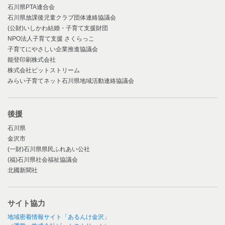
石川県PTA連合会
石川県放課後児童クラブ団体連絡協議会
(公財)いしかわ結婚・子育て支援財団
NPO法人子育て支援 さくらっこ
子育てにやさしい企業推進協議会
能登印刷株式会社
株式会社ビットストリーム
みらい子育てネット石川県地域活動連絡協議会
後援
石川県
金沢市
(一財)石川県県民ふれあい公社
(福)石川県社会福祉協議会
北國新聞社
サイト協力
地域密着情報サイト「あるんけ金沢」