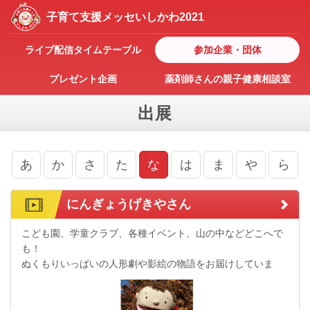
子育て支援メッセ
いしかわ2021
ライブ
配信
タイム
テーブル
参加企業・
団体
プレゼント
企画
薬剤師さんの
親子健康
相談室
出展
あ
か
さ
た
な
は
ま
や
ら
にんぎょうげきやさん
こども園、学童クラブ、各種イベント、山の中などどこへで
も！
ぬくもりいっぱいの人形劇や影絵の物語をお届けしていま
す。
こどもから大人まで楽しめる"にんぎょうげきやさん"です。
HPも見てくださいね。